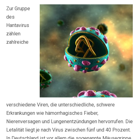
Zur Gruppe
des
Hantavirus
zählen
zahlreiche
verschiedene Viren, die unterschiedliche, schwere
Erkrankungen wie hämorrhagisches Fieber,
Nierenversagen und Lungenentzündungen hervorrufen. Die
Letalität liegt je nach Virus zwischen fünf und 40 Prozent.
In Deutschland ist vor allem die sogenannte Mäusegrippe