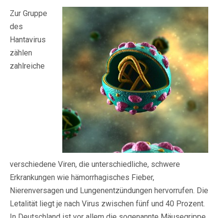
Zur Gruppe
des
Hantavirus
zählen
zahlreiche
verschiedene Viren, die unterschiedliche, schwere
Erkrankungen wie hämorrhagisches Fieber,
Nierenversagen und Lungenentzündungen hervorrufen. Die
Letalität liegt je nach Virus zwischen fünf und 40 Prozent.
In Deutschland ist vor allem die sogenannte Mäusegrippe